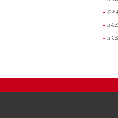
株洲
H股
H股