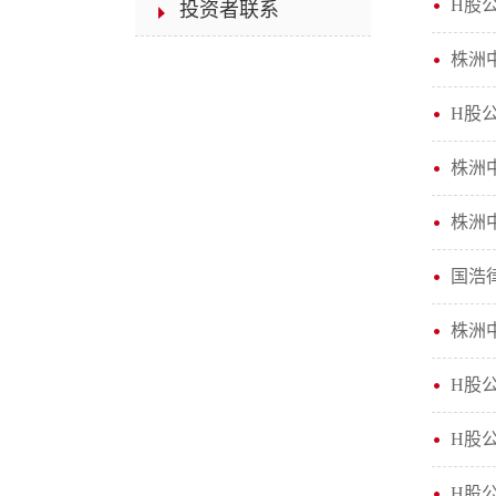
H股
投资者联系
株洲
H股
株洲
株洲
国浩
株洲中
H股
H股
H股