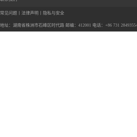
常见问题
丨
法律声明
丨
隐私与安全
地址：湖南省株洲市石峰区时代路 邮编：412001 电话：+86 731 28493554 传真