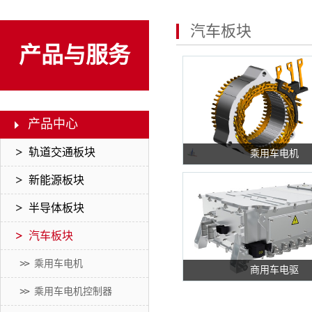
汽车板块
产品与服务
产品中心
轨道交通板块
乘用车电机
新能源板块
半导体板块
汽车板块
乘用车电机
商用车电驱
乘用车电机控制器