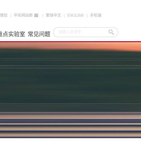
微信
|
中车网站群
|
繁体中文
|
ENGLISH
|
手机端
重点实验室
常见问题