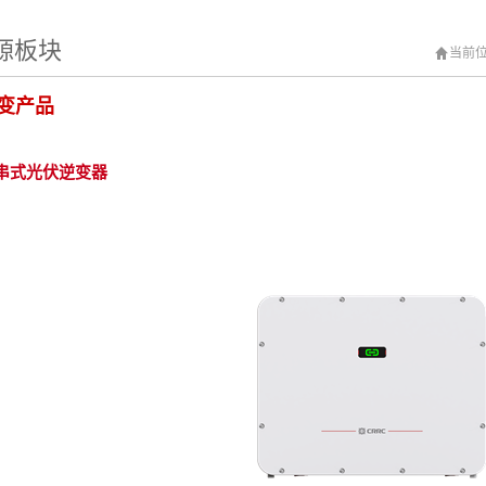
源板块
当前
变产品
组串式光伏逆变器