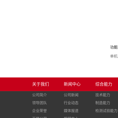
功能
单机
关于我们
新闻中心
综合能力
公司简介
公司新闻
技术能力
领导团队
行业动态
制造能力
企业荣誉
媒体报道
检测试验能力