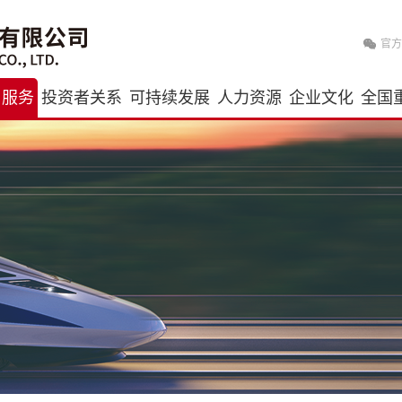
官方
与服务
投资者关系
可持续发展
人力资源
企业文化
全国