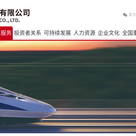
官方
与服务
投资者关系
可持续发展
人力资源
企业文化
全国