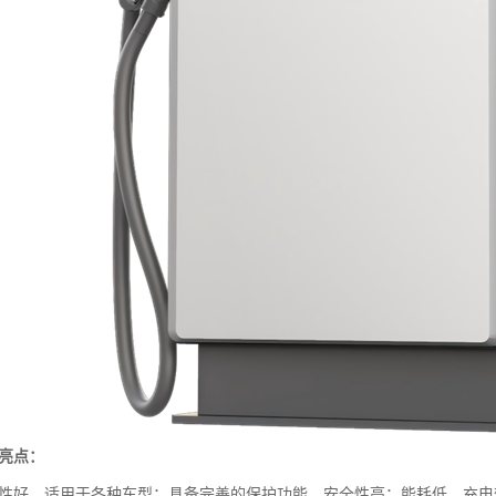
亮点：
性好，适用于各种车型；具备完善的保护功能，安全性高；能耗低，充电