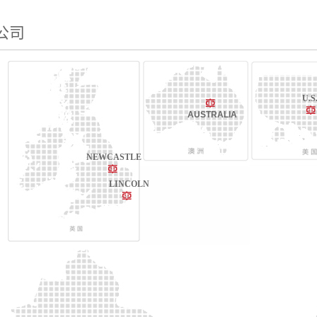
公司
U.S
AUSTRALIA
NEWCASTLE
LINCOLN