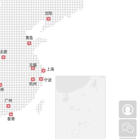
沈阳
青岛
太原
无锡
上海
宁波
杭州
洲
广州
香港