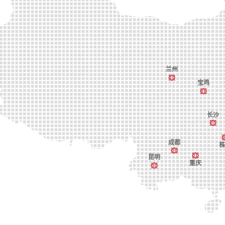
兰州
宝鸡
长沙
成都
株
昆明
重庆