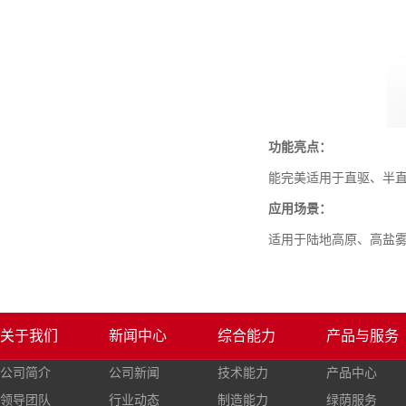
功能亮点：
能完美适用于直驱、半
应用场景：
适用于陆地高原、高盐
关于我们
新闻中心
综合能力
产品与服务
公司简介
公司新闻
技术能力
产品中心
领导团队
行业动态
制造能力
绿荫服务