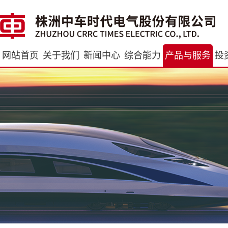
网站首页
关于我们
新闻中心
综合能力
产品与服务
投