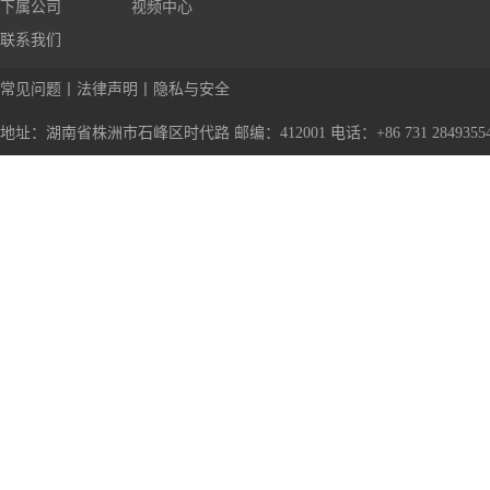
下属公司
视频中心
联系我们
常见问题
丨
法律声明
丨
隐私与安全
地址：湖南省株洲市石峰区时代路 邮编：412001 电话：+86 731 28493554 传真