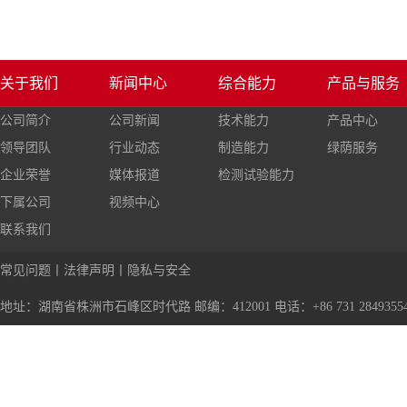
关于我们
新闻中心
综合能力
产品与服务
公司简介
公司新闻
技术能力
产品中心
领导团队
行业动态
制造能力
绿荫服务
企业荣誉
媒体报道
检测试验能力
下属公司
视频中心
联系我们
常见问题
丨
法律声明
丨
隐私与安全
地址：湖南省株洲市石峰区时代路 邮编：412001 电话：+86 731 28493554 传真