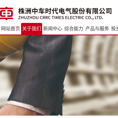
网站首页
关于我们
新闻中心
综合能力
产品与服务
投