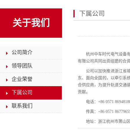
下属公司
关于我们
公司简介
杭州中车时代电气设备有
有限公司共同出资组建的合资
领导团队
公司以加快推进浙江省
东、面向全国的，以牵引系
企业荣誉
合供应商，为提升轨道交通
下属公司
贡献。
电话：+86 0571 8694818
联系我们
传真：+86 0571 8677965
地址：浙江杭州市萧山区