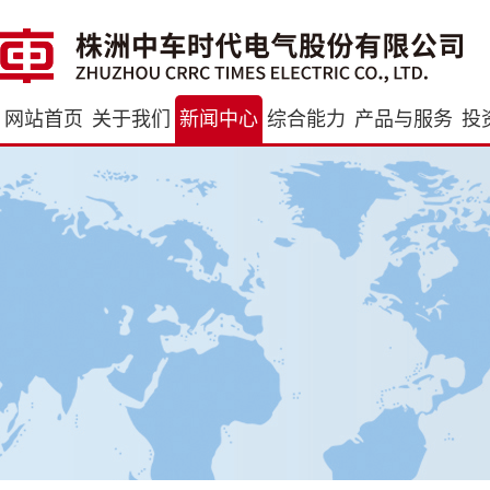
网站首页
关于我们
新闻中心
综合能力
产品与服务
投