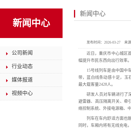
新闻中心
新闻中心
发布时间：
2026-03-27
来
公司新闻
近日，重庆市中心城区
幅提升市民东西向出行效率
行业动态
15号线列车是由中国
带，蓝白线条动感十足，玉石
媒体报道
最大载客量2428人。
视频中心
研发人员对车辆进行了
避雷器、高压隔离开关、牵
络控制系统、外接电源箱、中
列车在车内舒适方面也
同时，车厢内将有无线充电，