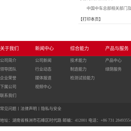
中国中车总部相关部门
【
打印本页
】
关于我们
新闻中心
综合能力
产品与服务
公司简介
公司新闻
技术能力
产品中心
领导团队
行业动态
制造能力
绿荫服务
企业荣誉
媒体报道
检测试验能力
下属公司
视频中心
联系我们
常见问题
丨
法律声明
丨
隐私与安全
地址：湖南省株洲市石峰区时代路 邮编：412001 电话：+86 731 28493554 传真