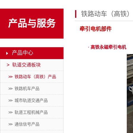
铁路动车（高铁
产品与服务
牵引电机部件
· 高铁永磁牵引电机
产品中心
轨道交通板块
铁路动车（高铁）产品
铁路机车产品
城市轨道交通产品
轨道工程机械产品
通信信号产品